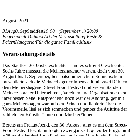
August, 2021
31
Aug
01
Sep
Stadtfest
10:00 - (September 1) 20:00
Begebenheit:
Outdoor
Art der Veranstaltung:
Feste &
Feiern
Kategorie:
Für die ganze Familie,
Musik
Veranstaltungsdetails
Das Stadtfest 2019 ist Geschichte – und es schreibt Geschichte:
Sechs Jahre mussten die Meinerzhagener warten, doch vom 30.
August bis 1. September, bei spätsommerlichem Sonnenschein
präsentierte sich die Meinerzhagener Innenstadt mit zwei Bühnen,
dem Meinerzhagener Street-Food-Festival und vielen Ständen
Meinerzhagener Unternehmen, Vereinen und Organisationen von
ihrer besten Seite. Entsprechend hoch war der Andrang, gefühlt
ganz Meinerzhagen war auf den Beinen und flanierte über die
Vereinsmeile, ließ es sich schmecken und genoss die Auftritte der
zahlreichen Künstler*innen und Musiker*innen.
Bereits am Freitagabend, den 30. August, ging es mit dem Street-
Food-Festival los; dann folgten zwei ganze Tage voller Programm!
Während aller drei Tage fand man auf dem Otto-Fuchs-Platz, mit